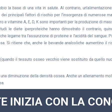
io la base di una vita in salute. Al contrario, un’alimentazion
dei principali fattori di rischio per l’insorgenza di numerose ma
luoro e vitamine A, E, D, K sono importanti per la produzione di m
studi le diete iperproteiche hanno dimostrato il contrario, quin
he legame tra l'assunzione di proteine e l'acidità del sangue. Più 
ssa. Si ritiene che, anche le bevande analcoliche aumentino il r
(quando il tessuto osseo vecchio viene sostituito da quello nuov
na diminuzione della densità ossea. Anche un allenamento molt
ea.
E INIZIA CON LA C