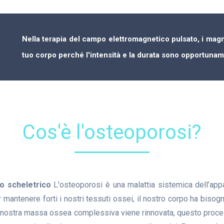
Nella terapia del campo elettromagnetico pulsato, i magn
tuo corpo perché l'intensità e la durata sono opportunament
Cos'è l'osteoporosi?
to scheletrico
L'osteoporosi è una malattia sistemica dell’app
antenere forti i nostri tessuti ossei, il nostro corpo ha bisogn
a nostra massa ossea complessiva viene rinnovata, questo processo